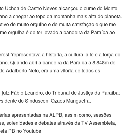
rto Uchoa de Castro Neves alcançou o cume do Monte
bano a chegar ao topo da montanha mais alta do planeta.
ivo de muito orgulho e de muita satisfação e que me
e orgulha é de ter levado a bandeira da Paraíba ao
t “representava a história, a cultura, a fé e a força do
bano. Quando abri a bandeira da Paraíba a 8.848m de
de Adalberto Neto, era uma vitória de todos os
uiz Fábio Leandro, do Tribunal de Justiça da Paraíba;
esidente do Sinduscon, Ozaes Mangueira.
érias apresentadas na ALPB, assim como, sessões
sões, solenidades e debates através da TV Assembleia,
leia PB no Youtube