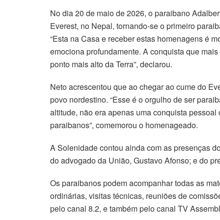
No dia 20 de maio de 2026, o paraibano Adalbe
Everest, no Nepal, tornando-se o primeiro parai
“Esta na Casa e receber estas homenagens é mot
emociona profundamente. A conquista que mais m
ponto mais alto da Terra”, declarou.
Neto acrescentou que ao chegar ao cume do Everes
povo nordestino. “Esse é o orgulho de ser parai
altitude, não era apenas uma conquista pessoal 
paraibanos”, comemorou o homenageado.
A Solenidade contou ainda com as presenças do j
do advogado da União, Gustavo Afonso; e do pr
Os paraibanos podem acompanhar todas as mat
ordinárias, visitas técnicas, reuniões de comis
pelo canal 8.2, e também pelo canal TV Assemb