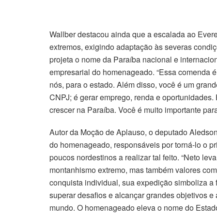
Wallber destacou ainda que a escalada ao Everes
extremos, exigindo adaptação às severas condiçõ
projeta o nome da Paraíba nacional e internaci
empresarial do homenageado. “Essa comenda é 
nós, para o estado. Além disso, você é um gra
CNPJ; é gerar emprego, renda e oportunidades. 
crescer na Paraíba. Você é muito importante para
Autor da Moção de Aplauso, o deputado Aledson
do homenageado, responsáveis por torná-lo o pr
poucos nordestinos a realizar tal feito. “Neto lev
montanhismo extremo, mas também valores como d
conquista individual, sua expedição simboliza a
superar desafios e alcançar grandes objetivos e
mundo. O homenageado eleva o nome do Estado n