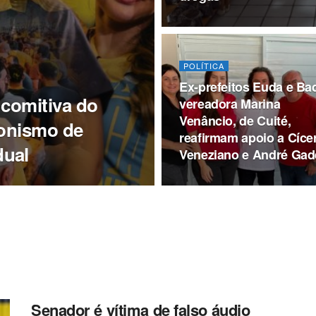
POLÍTICA
Ex-prefeitos Euda e Ba
 comitiva do
vereadora Marina
Venâncio, de Cuité,
gonismo de
reafirmam apoio a Cíce
dual
Veneziano e André Gad
Senador é vítima de falso áudio