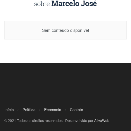
Sem conteúdo disponível
Início
Política
Economia
Contato
© 2021 Todos os direitos reservados | Desenvolvido por
AtivaWeb