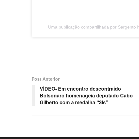
Uma publicação compartilhada por Sargento 
Post Anterior
VÍDEO- Em encontro descontraído
Bolsonaro homenageia deputado Cabo
Gilberto com a medalha “3Is”