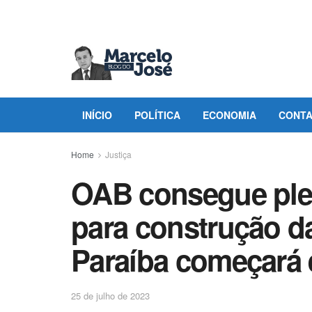
INÍCIO
POLÍTICA
ECONOMIA
CONT
Home
Justiça
OAB consegue plei
para construção d
Paraíba começará
25 de julho de 2023