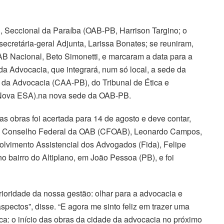
 Seccional da Paraíba (OAB-PB, Harrison Targino; o
secretária-geral Adjunta, Larissa Bonates; se reuniram,
AB Nacional, Beto Simonetti, e marcaram a data para a
da Advocacia, que integrará, num só local, a sede da
da Advocacia (CAA-PB), do Tribunal de Ética e
 (Nova ESA).na nova sede da OAB-PB.
das obras foi acertada para 14 de agosto e deve contar,
 do Conselho Federal da OAB (CFOAB), Leonardo Campos,
olvimento Assistencial dos Advogados (Fida), Felipe
no bairro do Altiplano, em João Pessoa (PB), e foi
oridade da nossa gestão: olhar para a advocacia e
pectos”, disse. “E agora me sinto feliz em trazer uma
ica: o início das obras da cidade da advocacia no próximo