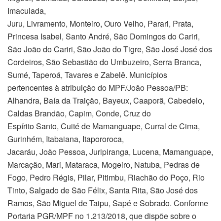
Imaculada,
Juru, Livramento, Monteiro, Ouro Velho, Parari, Prata,
Princesa Isabel, Santo André, São Domingos do Cariri,
São João do Cariri, São João do Tigre, São José José dos
Cordeiros, São Sebastião do Umbuzeiro, Serra Branca,
Sumé, Taperoá, Tavares e Zabelê. Municípios
pertencentes à atribuição do MPF/João Pessoa/PB:
Alhandra, Baía da Traição, Bayeux, Caaporã, Cabedelo,
Caldas Brandão, Capim, Conde, Cruz do
Espírito Santo, Cuité de Mamanguape, Curral de Cima,
Gurinhém, Itabaiana, Itapororoca,
Jacaráu, João Pessoa, Juripiranga, Lucena, Mamanguape,
Marcação, Mari, Mataraca, Mogeiro, Natuba, Pedras de
Fogo, Pedro Régis, Pilar, Pitimbu, Riachão do Poço, Rio
Tinto, Salgado de São Félix, Santa Rita, São José dos
Ramos, São Miguel de Taipu, Sapé e Sobrado. Conforme
Portaria PGR/MPF no 1.213/2018, que dispõe sobre o