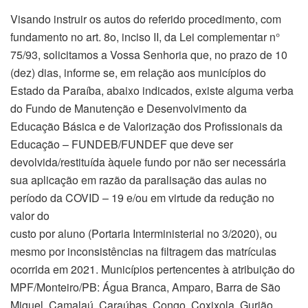
Visando instruir os autos do referido procedimento, com
fundamento no art. 8o, inciso II, da Lei complementar n°
75/93, solicitamos a Vossa Senhoria que, no prazo de 10
(dez) dias, informe se, em relação aos municípios do
Estado da Paraíba, abaixo indicados, existe alguma verba
do Fundo de Manutenção e Desenvolvimento da
Educação Básica e de Valorização dos Profissionais da
Educação – FUNDEB/FUNDEF que deve ser
devolvida/restituída àquele fundo por não ser necessária
sua aplicação em razão da paralisação das aulas no
período da COVID – 19 e/ou em virtude da redução no
valor do
custo por aluno (Portaria Interministerial no 3/2020), ou
mesmo por inconsistências na filtragem das matrículas
ocorrida em 2021. Municípios pertencentes à atribuição do
MPF/Monteiro/PB: Água Branca, Amparo, Barra de São
Miguel, Camalaú, Caraúbas, Congo, Coxixola, Gurjão,