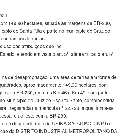
021.
 com 149,96 hectares, situada às margens da BR-230,
icípio de Santa Rita e parte no município de Cruz do
á outras providências.
o das atribuições que lhe
stado, e tendo em vista o art. 5º, alínea “i” c/c o art. 6º
,
 fi ns de desapropriação, uma área de terras em forma de
s quadrados, aproximadamente 149,96 hectares, com
rgens da BR-230, entre os Km 46 e Km 49, com parte
e no Município de Cruz do Espírito Santo, compreendida
, registrada na matrícula nº 22.728, a qual limita-se
dessa, e ao leste com a BR-230.
ecedente é de propriedade da USINA SÃO JOÃO, CNPJ nº
lantação do DISTRITO INDUSTRIAL METROPOLITANO DA