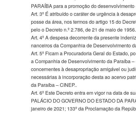
PARAÍBA para a promoção do desenvolvimento e
Art. 3º É atribuído o caráter de urgência à desap
posse da área, nos termos do artigo 15 do Decre
pelo o Decreto n.º 2.786, de 21 de maio de 1956.
Art. 4º A despesa decorrente da presente indeniza
nanceiros da Companhia de Desenvolvimento d
Art. 5º Ficam a Procuradoria Geral do Estado, 
a Companhia de Desenvolvimento da Paraíba – C
concernentes à desapropriação amigável ou judici
necessárias à incorporação desta ao acervo pat
da Paraíba – CINEP..
Art. 6º Este Decreto entra em vigor na data de s
PALÁCIO DO GOVERNO DO ESTADO DA PARAÍB
janeiro de 2021; 133º da Proclamação da Repúbl