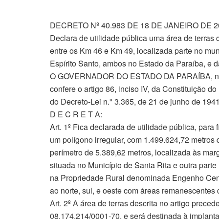
DECRETO Nº 40.983 DE 18 DE JANEIRO DE 2
Declara de utilidade pública uma área de terras
entre os Km 46 e Km 49, localizada parte no mun
Espírito Santo, ambos no Estado da Paraíba, e d
O GOVERNADOR DO ESTADO DA PARAÍBA, no us
confere o artigo 86, inciso IV, da Constituição do E
do Decreto-Lei n.º 3.365, de 21 de junho de 1941
D E C R E T A:
Art. 1º Fica declarada de utilidade pública, para
um polígono irregular, com 1.499.624,72 metro
perímetro de 5.389,62 metros, localizada às ma
situada no Município de Santa Rita e outra part
na Propriedade Rural denominada Engenho Central
ao norte, sul, e oeste com áreas remanescentes 
Art. 2º A área de terras descrita no artigo pr
08.174.214/0001-70, e será destinada à imp