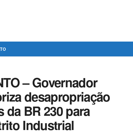
ATO
TO – Governador
riza desapropriação
s da BR 230 para
ito Industrial