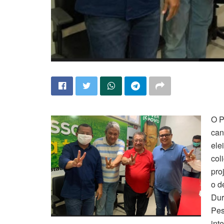
O P
can
ele
col
pro
o d
Dur
Pes
int