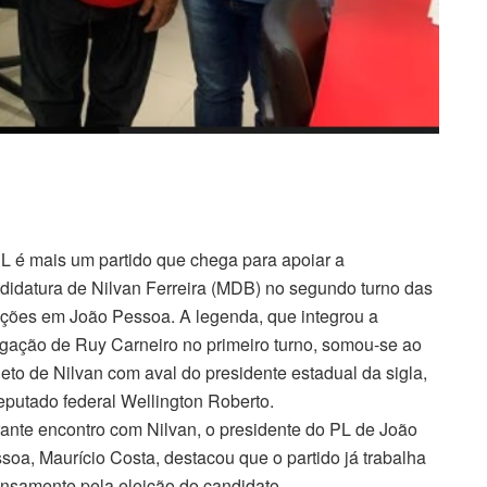
L é mais um partido que chega para apoiar a
didatura de Nilvan Ferreira (MDB) no segundo turno das
ições em João Pessoa. A legenda, que integrou a
igação de Ruy Carneiro no primeiro turno, somou-se ao
jeto de Nilvan com aval do presidente estadual da sigla,
eputado federal Wellington Roberto.
ante encontro com Nilvan, o presidente do PL de João
soa, Maurício Costa, destacou que o partido já trabalha
ensamente pela eleição do candidato.