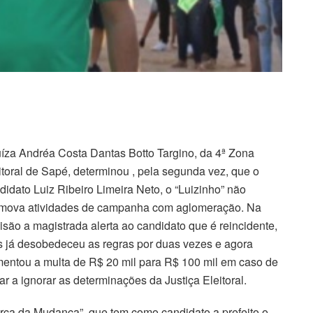
uíza Andréa Costa Dantas Botto Targino, da 4ª Zona
itoral de Sapé, determinou , pela segunda vez, que o
didato Luiz Ribeiro Limeira Neto, o “Luizinho” não
mova atividades de campanha com aglomeração. Na
isão a magistrada alerta ao candidato que é reincidente,
s já desobedeceu as regras por duas vezes e agora
entou a multa de R$ 20 mil para R$ 100 mil em caso de
tar a ignorar as determinações da Justiça Eleitoral.
rça da Mudança”, que tem como candidato a prefeito o