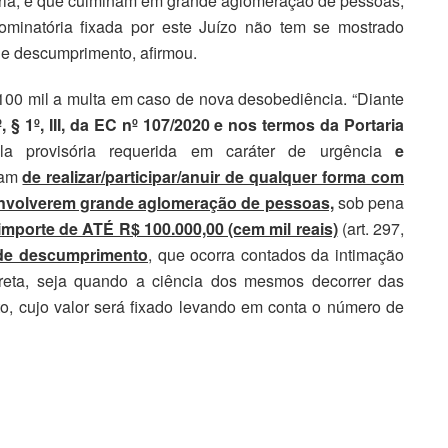
taria, e que culminam em grande aglomeração de pessoas,
ominatória fixada por este Juízo não tem se mostrado
 de descumprimento, afirmou.
100 mil a multa em caso de nova desobediência. “Diante
º, § 1º, III, da EC nº 107/2020 e nos termos da Portaria
a provisória requerida em caráter de urgência
e
ham
de realizar/participar/anuir de qualquer forma com
 envolverem grande aglomeração de pessoas,
sob pena
importe de ATÉ R$ 100.000,00 (cem mil reais)
(art. 297,
 de descumprimento
, que ocorra contados da intimação
direta, seja quando a ciência dos mesmos decorrer das
to, cujo valor será fixado levando em conta o número de