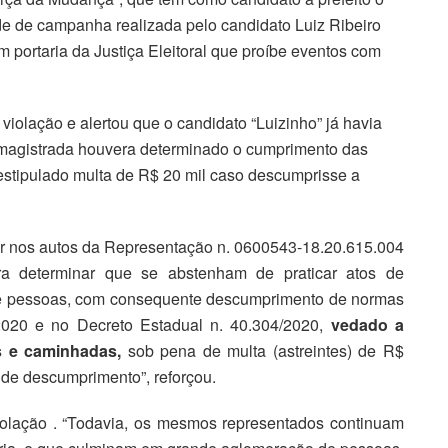
de de campanha realizada pelo candidato Luiz Ribeiro
 portaria da Justiça Eleitoral que proíbe eventos com
 violação e alertou que o candidato “Luizinho” já havia
 magistrada houvera determinado o cumprimento das
 estipulado multa de R$ 20 mil caso descumprisse a
inar nos autos da Representação n. 0600543-18.20.615.004
ara determinar que se abstenham de praticar atos de
de pessoas, com consequente descumprimento de normas
9/2020 e no Decreto Estadual n. 40.304/2020,
vedado a
as e caminhadas,
sob pena de multa (astreintes) de R$
 de descumprimento”, reforçou.
violação . “Todavia, os mesmos representados continuam