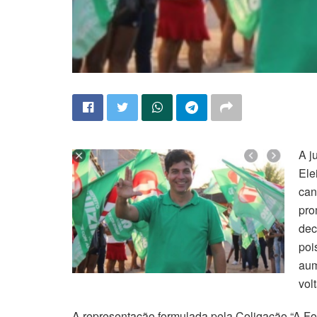
A j
Ele
can
pro
dec
poi
aum
vol
A representação formulada pela Coligação “A Fo