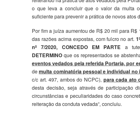
reiterando na prática de atos vedados pela Por
o que leva a concluir que o valor da multa c
suficiente para prevenir a prática de novos atos
Por fim a juíza aumentou de R$ 20 mil para R$ 
das razões acima expostas, com fulcro no art.
1
nº 7/2020,
CONCEDO EM PARTE
a tutel
DETERMINO
que os representados se absten
eventos vedados pela referida Portaria, por
de
multa cominatória pessoal e individual no 
c/c art. 497, ambos do NCPC),
para cada ato
desta decisão, seja através de participação 
circunstâncias e peculiaridades do caso concre
reiteração da conduta vedada”, concluiu.