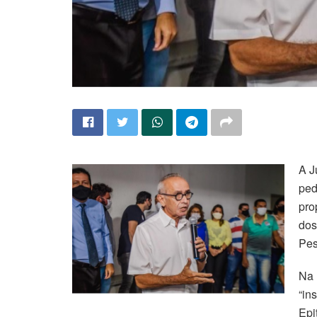
A J
ped
pro
dos
Pes
Na 
“in
Epi