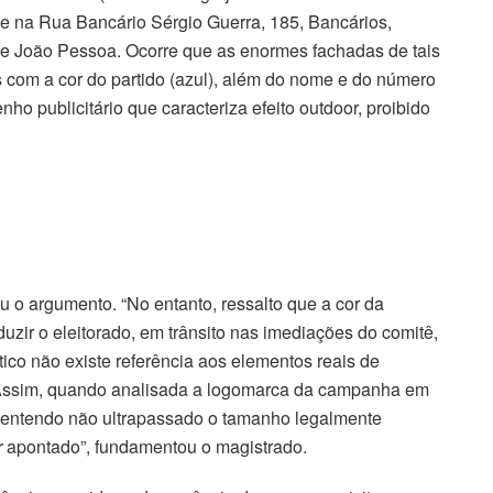
; e na Rua Bancário Sérgio Guerra, 185, Bancários,
 de João Pessoa. Ocorre que as enormes fachadas de tais
 com a cor do partido (azul), além do nome e do número
ho publicitário que caracteriza efeito outdoor, proibido
ou o argumento. “No entanto, ressalto que a cor da
duzir o eleitorado, em trânsito nas imediações do comitê,
tico não existe referência aos elementos reais de
l. Assim, quando analisada a logomarca da campanha em
 entendo não ultrapassado o tamanho legalmente
r
apontado”, fundamentou o magistrado.