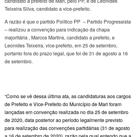
candidato a prefeito de Mari, pelo PP, e de Leonides
Teixeira Silva, candidato a vice-prefeito.
A razão é que o partido Político PP – Partido Progressista
– realizou a convenção para indicação da chapa
majoritária , Marcos Martins, candidato a prefeito, e
Leonides Teixeira, vice-prefeito, em 25 de setembro,
portanto fora do prazo legal, que foi de 31 de agosto a 16
de setembro.
“Como se vê d
essa última ata,
as
candidatura
s
aos cargos
de Prefeito e Vice-Prefeito do Município de Mari
foram
lançadas em
convenção realizada no dia
25 de setembro
de 2020, data posterior ao período legalmente previsto
para realização das convenções partidárias
(31 de agosto
a 16 de setembro
de 2020), r
azão pela qual entendo que
a