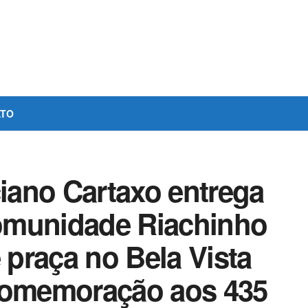
ATO
ano Cartaxo entrega
omunidade Riachinho
e praça no Bela Vista
 comemoração aos 435