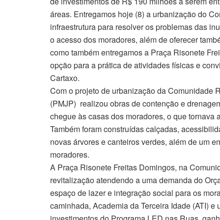
de investimentos de R$ 190 milhões a serem entr
áreas. Entregamos hoje (8) a urbanização do Co
infraestrutura para resolver os problemas das i
o acesso dos moradores, além de oferecer tamb
como também entregamos a Praça Risonete Freit
opção para a prática de atividades físicas e con
Cartaxo.
Com o projeto de urbanização da Comunidade Ri
(PMJP) realizou obras de contenção e drenagem
chegue às casas dos moradores, o que tornava a
Também foram construídas calçadas, acessibilid
novas árvores e canteiros verdes, além de um e
moradores.
A Praça Risonete Freitas Domingos, na Comunid
revitalização atendendo a uma demanda do Orça
espaço de lazer e integração social para os mor
caminhada, Academia da Terceira Idade (ATI) e
investimentos do Programa LED nas Ruas, ganh