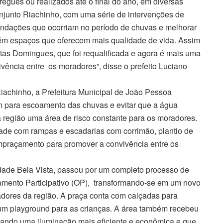
egues ou realizados até o final do ano, em diversas
njunto Riachinho, com uma série de intervenções de
nundações que ocorriam no período de chuvas e melhorar
ém espaços que oferecem mais qualidade de vida. Assim
as Domingues, que foi requalificada e agora é mais uma
vivência entre os moradores”, disse o prefeito Luciano
achinho, a Prefeitura Municipal de João Pessoa
 para escoamento das chuvas e evitar que a água
 região uma área de risco constante para os moradores.
ade com rampas e escadarias com corrimão, plantio de
mpraçamento para promover a convivência entre os
ade Bela Vista, passou por um completo processo de
mento Participativo (OP), transformando-se em um novo
adores da região. A praça conta com calçadas para
 um playground para as crianças. A área também recebeu
ando uma iluminação mais eficiente e econômica e que