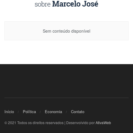
Sem conteúdo disponível
Início
Política
Economia
Contato
© 2021 Todos os direitos reservados | Desenvolvido por
AtivaWeb