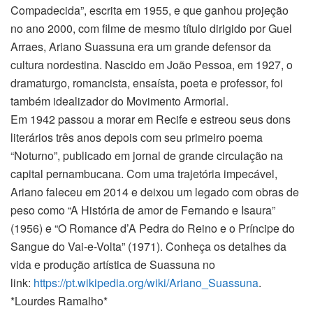
Compadecida”, escrita em 1955, e que ganhou projeção
no ano 2000, com filme de mesmo título dirigido por Guel
Arraes, Ariano Suassuna era um grande defensor da
cultura nordestina. Nascido em João Pessoa, em 1927, o
dramaturgo, romancista, ensaísta, poeta e professor, foi
também idealizador do Movimento Armorial.
Em 1942 passou a morar em Recife e estreou seus dons
literários três anos depois com seu primeiro poema
“Noturno”, publicado em jornal de grande circulação na
capital pernambucana. Com uma trajetória impecável,
Ariano faleceu em 2014 e deixou um legado com obras de
peso como “A História de amor de Fernando e Isaura”
(1956) e “O Romance d’A Pedra do Reino e o Príncipe do
Sangue do Vai-e-Volta” (1971). Conheça os detalhes da
vida e produção artística de Suassuna no
link:
https://pt.wikipedia.org/wiki/
Ariano_Suassuna
.
*Lourdes Ramalho*