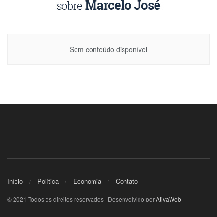
Sem conteúdo disponível
Início
Política
Economia
Contato
© 2021 Todos os direitos reservados | Desenvolvido por
AtivaWeb