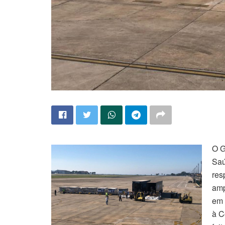
O G
Saú
res
amp
em 
à C