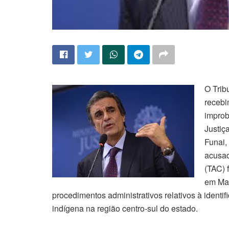
O Trib
recebi
improb
Justiç
Funai,
acusad
(TAC) 
em Mat
procedimentos administrativos relativos à identif
indígena na região centro-sul do estado.