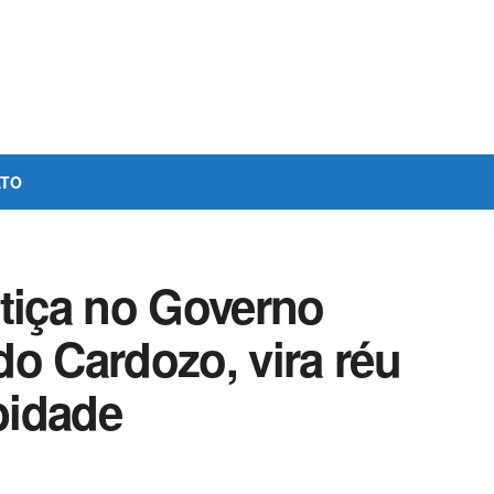
ATO
stiça no Governo
o Cardozo, vira réu
bidade