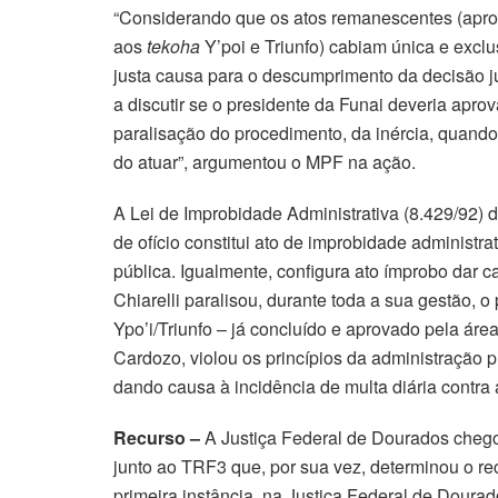
“Considerando que os atos remanescentes (apro
aos
tekoha
Y’poi e Triunfo) cabiam única e excl
justa causa para o descumprimento da decisão ju
a discutir se o presidente da Funai deveria apro
paralisação do procedimento, da inércia, quand
do atuar”, argumentou o MPF na ação.
A Lei de Improbidade Administrativa (8.429/92) di
de ofício constitui ato de improbidade administra
pública. Igualmente, configura ato ímprobo dar 
Chiarelli paralisou, durante toda a sua gestão, o
Ypo’i/Triunfo – já concluído e aprovado pela ár
Cardozo, violou os princípios da administração pú
dando causa à incidência de multa diária contra 
Recurso –
A Justiça Federal de Dourados chego
junto ao TRF3 que, por sua vez, determinou o re
primeira instância, na Justiça Federal de Dourad