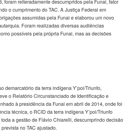
 foram reiteradamente descumpridos pela Funai, fator
ando o cumprimento do TAC. A Justiça Federal em
brigações assumidas pela Funai e elaborou um novo
autarquia. Foram realizadas diversas audiências
 como possíveis pela própria Funai, mas as decisões
 demarcatório da terra indígena Y’poi/Triunfo,
eve o Relatório Circunstanciado de Identificação e
hado à presidência da Funai em abril de 2014, onde foi
ência técnica, o RCID da terra indígena Y’poi/Triunfo
 toda a gestão de Flávio Chiarelli, descumprindo decisão
a prevista no TAC ajustado.