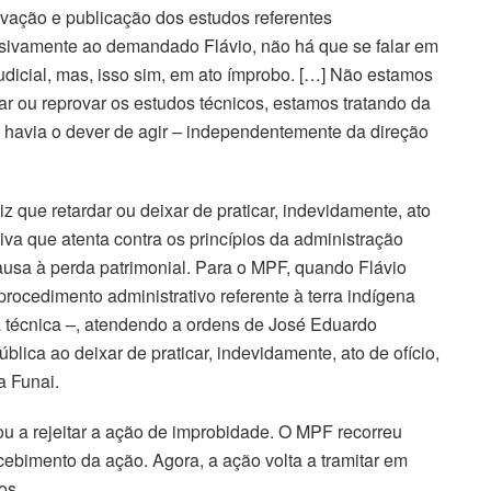
vação e publicação dos estudos referentes
usivamente ao demandado Flávio, não há que se falar em
dicial, mas, isso sim, em ato ímprobo. […] Não estamos
var ou reprovar os estudos técnicos, estamos tratando da
o havia o dever de agir – independentemente da direção
z que retardar ou deixar de praticar, indevidamente, ato
tiva que atenta contra os princípios da administração
causa à perda patrimonial. Para o MPF, quando Flávio
 procedimento administrativo referente à terra indígena
ea técnica –, atendendo a ordens de José Eduardo
blica ao deixar de praticar, indevidamente, ato de ofício,
a Funai.
u a rejeitar a ação de improbidade. O MPF recorreu
cebimento da ação. Agora, a ação volta a tramitar em
os.