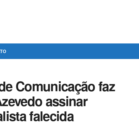
ATO
a de Comunicação faz
zevedo assinar
ista falecida