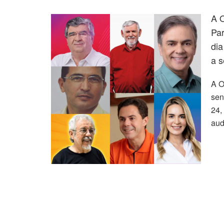
A O
Pa
dia
a s
A O
sen
24,
aud