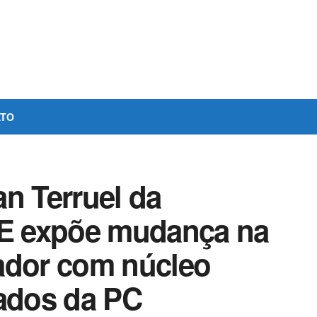
ATO
n Terruel da
OE expõe mudança na
ador com núcleo
gados da PC