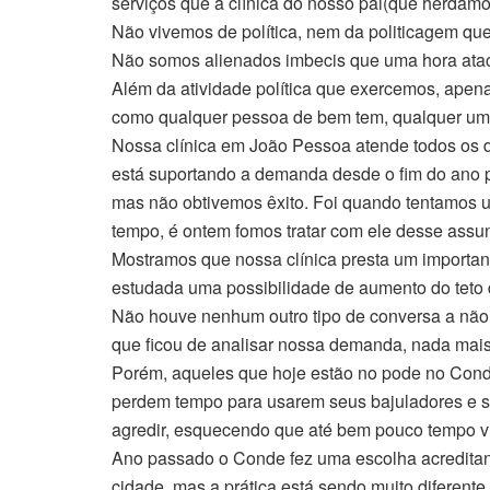
serviços que a clínica do nos
so pai(que herdamos
Não vivemos de política, nem da politicagem qu
Não somos alienados imbecis que uma hora atac
Além da atividade política que exercemos, apen
como qualquer pessoa de bem tem, qualquer um 
Nossa clínica em João Pessoa atende todos os 
está suportando a demanda desde o fim do ano pa
mas não obtivemos êxito. Foi quando tentamos u
tempo, é ontem fomos tratar com ele desse assun
Mostramos que nossa clínica presta um important
estudada uma possibilidade de aumento do teto 
Não houve nenhum outro tipo de conversa a não
que ficou de analisar nossa demanda, nada mais
Porém, aqueles que hoje estão no pode no Conde
perdem tempo para usarem seus bajuladores e s
agredir, esquecendo que até bem pouco tempo viv
Ano passado o Conde fez uma escolha acreditan
cidade, mas a prática está sendo muito diferente.