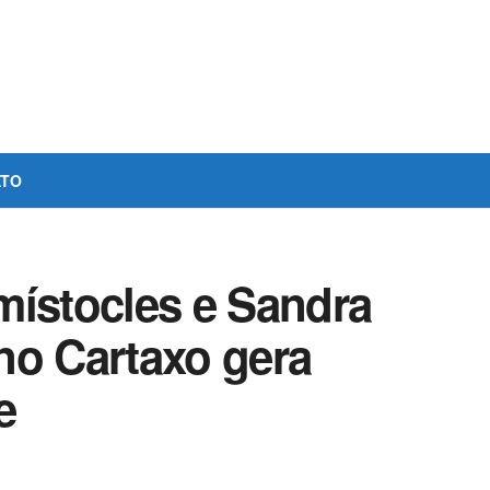
ATO
místocles e Sandra
no Cartaxo gera
e