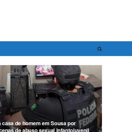
 casa de homem em Sousa por
enas de abuso sexual infantojuvenil