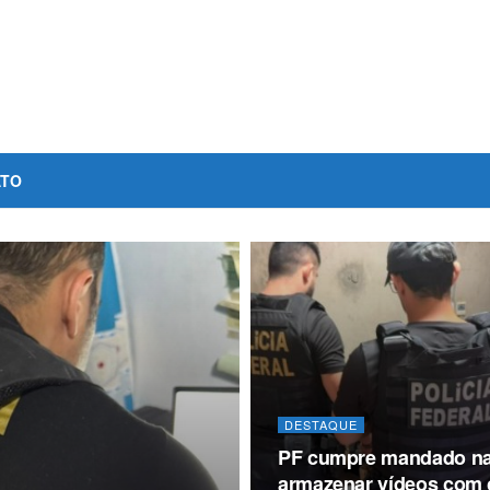
ATO
DESTAQUE
PF cumpre mandado na
armazenar vídeos com c