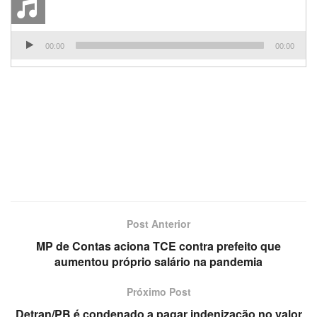
Tocador
00:00
00:00
de
áudio
Post Anterior
MP de Contas aciona TCE contra prefeito que
aumentou próprio salário na pandemia
Próximo Post
Detran/PB é condenado a pagar indenização no valor