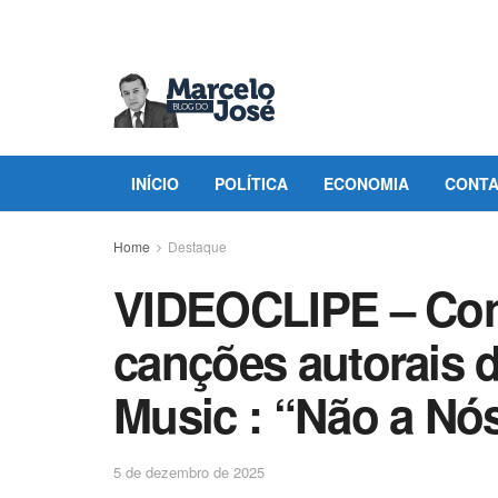
INÍCIO
POLÍTICA
ECONOMIA
CONT
Home
Destaque
VIDEOCLIPE – Con
canções autorais 
Music : “Não a Nó
5 de dezembro de 2025