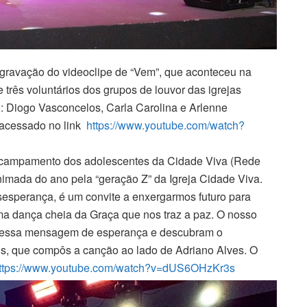
gravação do videoclipe de “Vem”, que aconteceu na
três voluntários dos grupos de louvor das igrejas
o: Diogo Vasconcelos, Carla Carolina e Arlenne
 acessado no link
https://www.youtube.com/
watch?
acampamento dos adolescentes da Cidade Viva (Rede
animada do ano pela “geração Z” da Igreja Cidade Viva.
esperança, é um convite a enxergarmos futuro para
ma dança cheia da Graça que nos traz a paz. O nosso
a essa mensagem de esperança e descubram o
mos, que compôs a canção ao lado de Adriano Alves. O
ttps://www.youtube.com/watch?
v=dUS6OHzKr3s