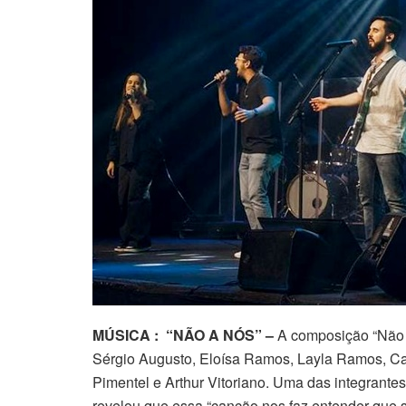
MÚSICA : “NÃO A NÓS” –
A composição “Não 
Sérgio Augusto, Eloísa Ramos, Layla Ramos, Ca
Pimentel e Arthur Vitoriano. Uma das integrant
revelou que essa “canção nos faz entender que 