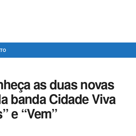
ATO
heça as duas novas
da banda Cidade Viva
s” e “Vem”