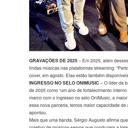
GRAVAÇÕES DE 2025
– Em 2025, além desses 
lindas músicas nas plataformas streaming: “Perto 
cover, em agosto. Elas estão também disponívei
INGRESSO NO SELO ONIMUSIC
– O líder da 
de 2025 como “um ano de fortalecimento intern
marco com o ingresso no selo OniMusic, a maior 
essa nova parceria, temos maior capacidade de a
apontou.
Mais que uma banda, Sérgio Augusto afirma que
coletivo de músicos-servos que conduzem a Igr