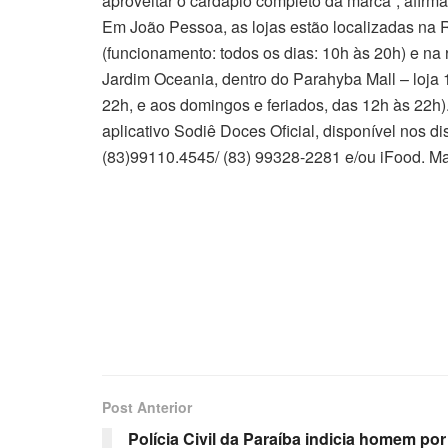
aproveitar o cardápio completo da marca”, afirma
Em João Pessoa, as lojas estão localizadas na
(funcionamento: todos os dias: 10h às 20h) e na 
Jardim Oceania, dentro do Parahyba Mall – loja
22h, e aos domingos e feriados, das 12h às 22h).
aplicativo Sodiê Doces Oficial, disponível nos d
(83)99110.4545/ (83) 99328-2281 e/ou iFood. M
Post Anterior
Polícia Civil da Paraíba indicia homem por