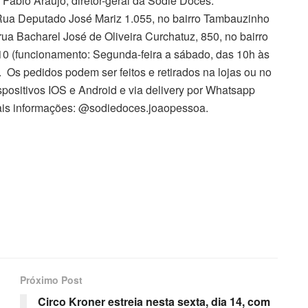
 Fábio Araújo, diretor-geral da Sodiê Doces.
 Rua Deputado José Mariz 1.055, no bairro Tambauzinho
rua Bacharel José de Oliveira Curchatuz, 850, no bairro
 10 (funcionamento: Segunda-feira a sábado, das 10h às
 Os pedidos podem ser feitos e retirados na lojas ou no
ispositivos IOS e Android e via delivery por Whatsapp
ais informações: @sodiedoces.joaopessoa.
Próximo Post
Circo Kroner estreia nesta sexta, dia 14, com