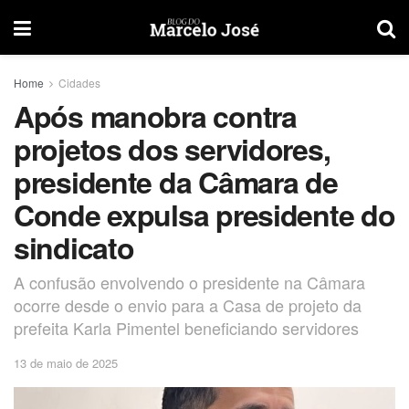
Home
Cidades
Após manobra contra
projetos dos servidores,
presidente da Câmara de
Conde expulsa presidente do
sindicato
A confusão envolvendo o presidente na Câmara
ocorre desde o envio para a Casa de projeto da
prefeita Karla Pimentel beneficiando servidores
13 de maio de 2025