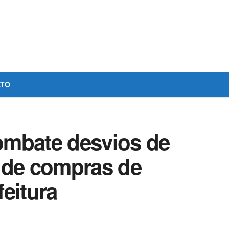
ATO
ombate desvios de
 de compras de
eitura