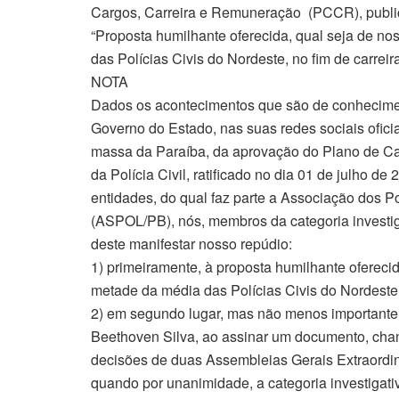
Cargos, Carreira e Remuneração (PCCR), publi
“Proposta humilhante oferecida, qual seja de n
das Polícias Civis do Nordeste, no fim de carreira
NOTA
Dados os acontecimentos que são de conheciment
Governo do Estado, nas suas redes sociais ofici
massa da Paraíba, da aprovação do Plano de Ca
da Polícia Civil, ratificado no dia 01 de julho d
entidades, do qual faz parte a Associação dos Po
(ASPOL/PB), nós, membros da categoria investig
deste manifestar nosso repúdio:
1) primeiramente, à proposta humilhante ofereci
metade da média das Polícias Civis do Nordeste, 
2) em segundo lugar, mas não menos importante
Beethoven Silva, ao assinar um documento, chan
decisões de duas Assembleias Gerais Extraordiná
quando por unanimidade, a categoria investiga