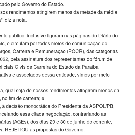
cado pelo Governo do Estado.
ossos rendimentos atingirem menos da metade da média
”, diz a nota.
o público, inclusive figuram nas páginas do Diário do
ais, e circulam por todos meios de comunicação de
rgos, Carreira e Remuneração (PCCR), das categorias
e 2022, pela assinatura dos representantes do fórum de
liciais Civis de Carreira do Estado da Paraíba
ativa e associados dessa entidade, vimos por meio
da, qual seja de nossos rendimentos atingirem menos da
no fim de carreira; e
, à decisão monocrática do Presidente da ASPOL/PB,
celando essa citada negociação, contrariando as
rias (AGEs), dos dias 29 e 30 de junho do corrente,
tiva REJEITOU as propostas do Governo.