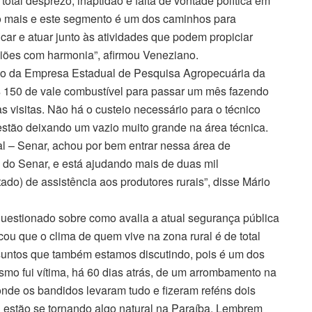
tal desprezo, inaptidão e falta de vontade política em
ito mais e este segmento é um dos caminhos para
car e atuar junto às atividades que podem propiciar
giões com harmonia”, afirmou Veneziano.
co da Empresa Estadual de Pesquisa Agropecuária da
150 de vale combustível para passar um mês fazendo
s visitas. Não há o custeio necessário para o técnico
) estão deixando um vazio muito grande na área técnica.
l – Senar, achou por bem entrar nessa área de
o do Senar, e está ajudando mais de duas mil
do) de assistência aos produtores rurais”, disse Mário
 questionado sobre como avalia a atual segurança pública
u que o clima de quem vive na zona rural é de total
suntos que também estamos discutindo, pois é um dos
o fui vítima, há 60 dias atrás, de um arrombamento na
onde os bandidos levaram tudo e fizeram reféns dois
l estão se tornando algo natural na Paraíba. Lembrem