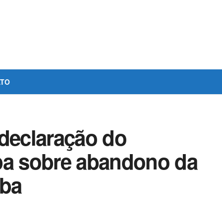
ATO
 declaração do
pa sobre abandono da
íba