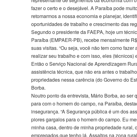
representante de segmentos da economia com o to
fazer o certo e o desejável. A Paraíba pode mu
retomarmos a nossa economia e planejar, identifi
oportunidades de trabalho e crescimento das re
Segundo o presidente da FAEPA, hoje um técni
Paraíba (EMPAER-PB), recebe mensalmente R$ 
suas visitas. “Ou seja, você não tem como fazer a
realizar seu trabalho e com isso, eles (técnicos
Então o Serviço Nacional de Aprendizagem Rura
assistência técnica, que não era antes o trabalh
propriedades nessa carência (do Governo do Esta
Borba.
Noutro ponto da entrevista, Mário Borba, ao ser
para com o homem do campo, na Paraíba, destaco
insegurança. “A Segurança pública é um dos as
piores gargalos para o homem do campo. Eu mesm
minha casa, dentro de minha propriedade rural, 
empregados que tenho lá. Assaltos na zona rura