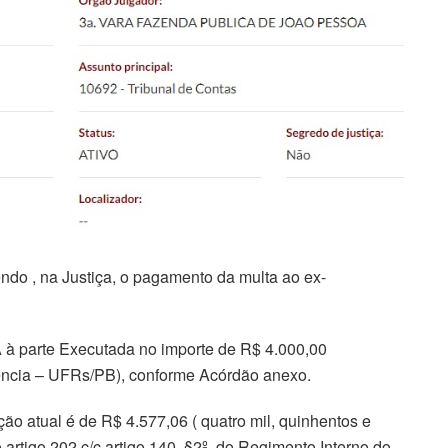
do , na Justiça, o pagamento da multa ao ex-
 à parte Executada no importe de R$ 4.000,00
rência – UFRs/PB), conforme Acórdão anexo.
o atual é de R$ 4.577,06 ( quatro mil, quinhentos e
o artigo 202 c/c artigo 140, §2º, do Regimento Interno do