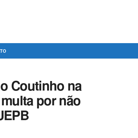
ATO
do Coutinho na
 multa por não
 UEPB