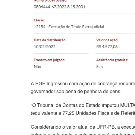
A PGE ingressou com ação de cobrança requeren
governador sob pena de penhora de bens.
“O Tribunal de Contas do Estado imputou MULTA
(equivalente a 77,25 Unidades Fiscais de Refe
Considerando o valor atual da UFR-PB, a execuçã
setenta e sete reais, e seis centavos), conforme 