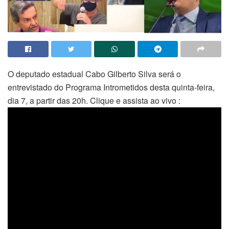
O deputado estadual Cabo Gilberto Silva será o
entrevistado do Programa Intrometidos desta quinta-feira,
dia 7, a partir das 20h. Clique e assista ao vivo :