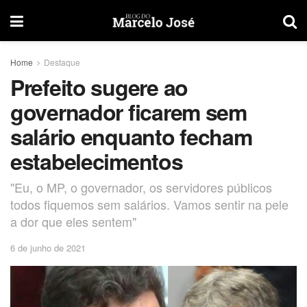
Home
Destaque
Prefeito sugere ao
governador ficarem sem
salário enquanto fecham
estabelecimentos
"Eu, o MP, o governador, os servidores públicos
todos fiquemos sem salários. Vamos sentir na pele
a dor que eles sentem"
6 de junho de 2021