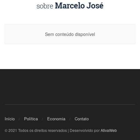
Sem conteúdo disponível
Início
Política
Economia
Contato
© 2021 Todos os direitos reservados | Desenvolvido por
AtivaWeb