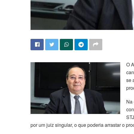
O A
can
se 
pro
Na 
con
STJ
por um juiz singular, o que poderia arrastar o pr