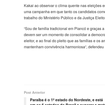
Kakai ao observar o clima quente nas eleições e
uma campanha em que tanto os candidatos como 
trabalho do Ministério Público e da Justiça Eleito
“Sou de família tradicional em Piancó e graças 
devem ser um momento de consolidar a democraci
eleitor, e ao final do pleito que as famílias e o
mantenham convivência harmoniosa”, defendeu 
Post Anterior
Paraíba é o 1º estado do Nordeste, e está
em os 6 estados do Brasil a superar a met