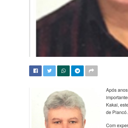
Após anos 
importante
Kakai, est
de Piancó.
Com experi