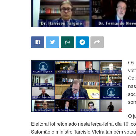
Os 
vot
Cou
nas
soc
som
O j
Eleitoral foi retomado nesta terça-feira, dia 10,
Salomão o ministro Tarcísio Vieira também votou