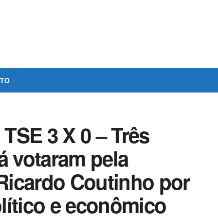
ATO
SE 3 X 0 – Três
á votaram pela
 Ricardo Coutinho por
lítico e econômico