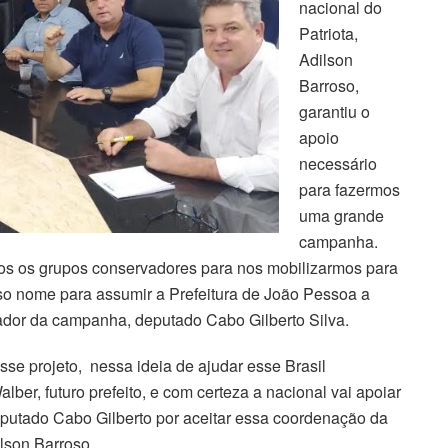
nacional do
Patriota,
Adilson
Barroso,
garantiu o
apoio
necessário
para fazermos
uma grande
campanha.
s os grupos conservadores para nos mobilizarmos para
so nome para assumir a Prefeitura de João Pessoa a
enador da campanha, deputado Cabo Gilberto Silva.
se projeto, nessa ideia de ajudar esse Brasil
er, futuro prefeito, e com certeza a nacional vai apoiar
eputado Cabo Gilberto por aceitar essa coordenação da
lson Barroso.