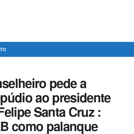
ATO
selheiro pede a
púdio ao presidente
elipe Santa Cruz :
AB como palanque