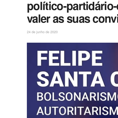
político-partidário-
valer as suas conv
24 de junho de 2020