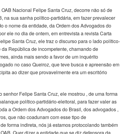
a OAB Nacional Felipe Santa Cruz, decorre não só de
, na sua sanha político-partidária, em fazer prevalecer
ndo o nome da entidade, da Ordem dos Advogados do
 por ele no dia de ontem, em entrevista a revista Carta
lipe Santa Cruz, ele traz o discurso para o lado político-
te da República de incompetente, chamando de
mes, ainda mais sendo a favor de um inquérito
dvogado no caso Queiroz, que teve busca e apreensão em
ecipita ao dizer que provavelmente era um escritório
elo senhor Felipe Santa Cruz, ele mostrou , de uma forma
nque político-partidário-eleitoral, para fazer valer as
toda a Ordem dos Advogados do Brasil, dos advogados ,
iros, que não coadunam com esse tipo de
o de forma indireta, nós já estamos protocolando também
 OAB. Quer dizer a entidade que se diz defensora da