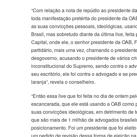
“Com relação a nota de repúdio ao presidente d
toda manifestação pretérita do presidente da OAB
as suas convicções pessoais, ideológicas, usa
Brasil, mas sobretudo diante da última live, feita
Capital, onde ele, o senhor presidente da OAB, Fe
partidário, mais uma vez, chamando o presiden
desgoverno, acusando o presidente de vários cri
inconstitucional do Supremo, sendo contra o a
seu escritório, ele foi contra o advogado e se pr
laranja”, revela o conselheiro.
“Então essa live que foi feita no dia de ontem p
escancarada, que ele está usando a OAB como pala
suas convicções ideológicas, em detrimento de 
que são mais de 1 milhão de advogados brasile
posicionamento. Foi um presidente que foi eleit
um pedido de revisão dessa forma de eleição na