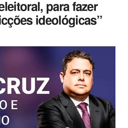
eleitoral, para fazer
icções ideológicas”