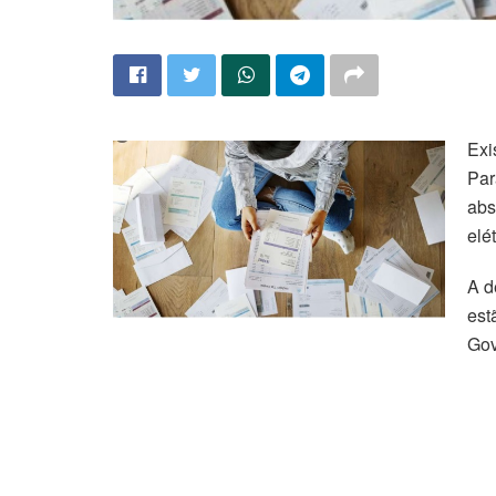
Exi
Par
abs
elét
A d
est
Gov