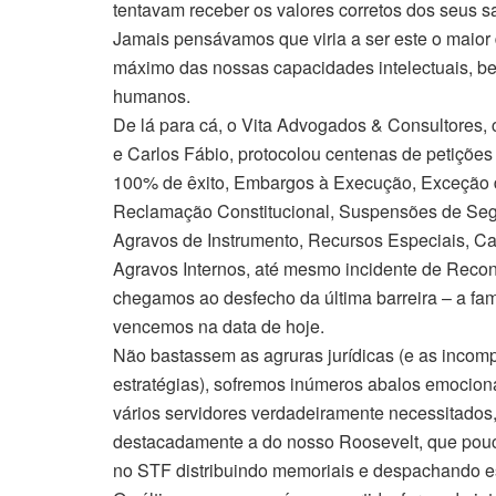
tentavam receber os valores corretos dos seus sa
Jamais pensávamos que viria a ser este o maior d
máximo das nossas capacidades intelectuais, be
humanos.
De lá para cá, o Vita Advogados & Consultores, 
e Carlos Fábio, protocolou centenas de petições
100% de êxito, Embargos à Execução, Exceção 
Reclamação Constitucional, Suspensões de Se
Agravos de Instrumento, Recursos Especiais, Cau
Agravos Internos, até mesmo incidente de Reconst
chegamos ao desfecho da última barreira – a f
vencemos na data de hoje.
Não bastassem as agruras jurídicas (e as inco
estratégias), sofremos inúmeros abalos emociona
vários servidores verdadeiramente necessitados, 
destacadamente a do nosso Roosevelt, que pouc
no STF distribuindo memoriais e despachando e