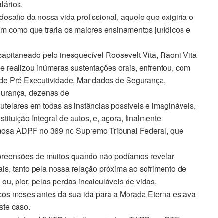
lários.
esafio da nossa vida profissional, aquele que exigiria o
m como que traria os maiores ensinamentos jurídicos e
capitaneado pelo inesquecível Roosevelt Vita, Raoni Vita
 e realizou inúmeras sustentações orais, enfrentou, com
de Pré Executividade, Mandados de Segurança,
gurança, dezenas de
telares em todas as instâncias possíveis e imagináveis,
ituição Integral de autos, e, agora, finalmente
amosa ADPF no 369 no Supremo Tribunal Federal, que
mpreensões de muitos quando não podíamos revelar
is, tanto pela nossa relação próxima ao sofrimento de
ou, pior, pelas perdas incalculáveis de vidas,
os meses antes da sua ida para a Morada Eterna estava
ste caso.