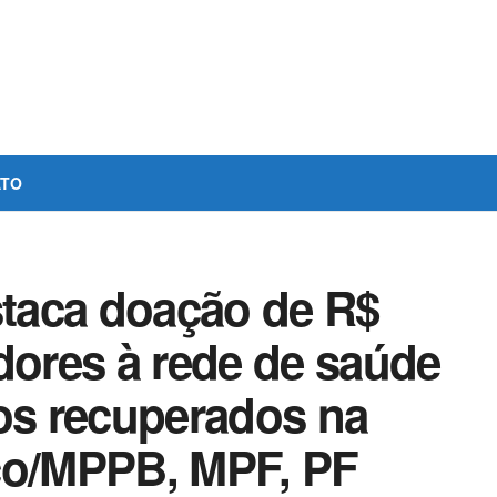
ATO
staca doação de R$
dores à rede de saúde
sos recuperados na
co/MPPB, MPF, PF