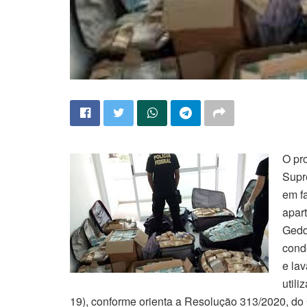
O pr
Supr
em f
apar
Gedd
cond
e la
util
19), conforme orienta a Resolução 313/2020, do