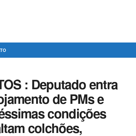
ATO
OS : Deputado entra
ojamento de PMs e
péssimas condições
altam colchões,