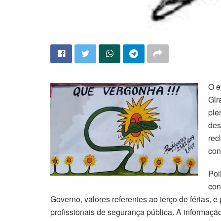
O e
Gir
ple
des
rec
con
Pol
con
Governo, valores referentes ao terço de férias, e
profissionais de segurança pública. A informaçã