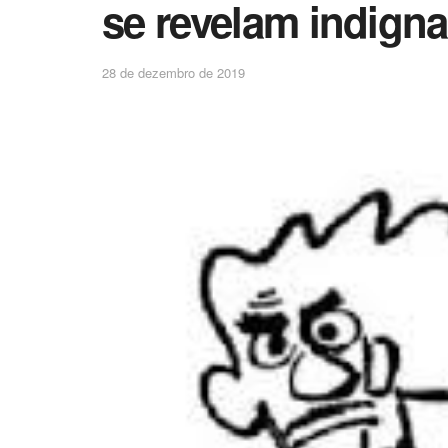
se revelam indign
28 de dezembro de 2019