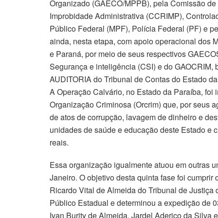
Organizado (GAECO/MPPB), pela Comissão de 
Improbidade Administrativa (CCRIMP), Controlad
Público Federal (MPF), Polícia Federal (PF) e p
ainda, nesta etapa, com apoio operacional dos 
e Paraná, por meio de seus respectivos GAECOS,
Segurança e inteligência (CSI) e do GAOCRIM, 
AUDITORIA do Tribunal de Contas do Estado da
A Operação Calvário, no Estado da Paraíba, foi in
Organização Criminosa (Orcrim) que, por seus ag
de atos de corrupção, lavagem de dinheiro e des
unidades de saúde e educação deste Estado e cuj
reais.
Essa organização igualmente atuou em outras u
Janeiro. O objetivo desta quinta fase foi cumpri
Ricardo Vital de Almeida do Tribunal de Justiça
Público Estadual e determinou a expedição de 0
Ivan Burity de Almeida, Jardel Aderico da Silva