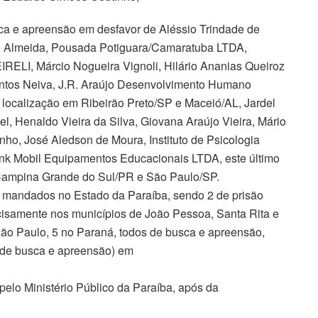
ca e apreensão em desfavor de Aléssio Trindade de
y de Almeida, Pousada Potiguara/Camaratuba LTDA,
RELI, Márcio Nogueira Vignoli, Hilário Ananias Queiroz
Santos Neiva, J.R. Araújo Desenvolvimento Humano
m localização em Ribeirão Preto/SP e Maceió/AL, Jardel
l, Henaldo Vieira da Silva, Giovana Araújo Vieira, Mário
ho, José Aledson de Moura, Instituto de Psicologia
rink Mobil Equipamentos Educacionais LTDA, este último
Campina Grande do Sul/PR e São Paulo/SP.
3 mandados no Estado da Paraíba, sendo 2 de prisão
cisamente nos municípios de João Pessoa, Santa Rita e
São Paulo, 5 no Paraná, todos de busca e apreensão,
 de busca e apreensão) em
pelo Ministério Público da Paraíba, após da