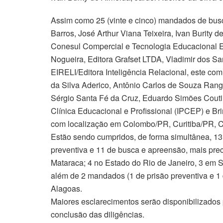
Assim como 25 (vinte e cinco) mandados de bus
Barros, José Arthur Viana Teixeira, Ivan Burit
Conesul Compercial e Tecnologia Educacional EI
Nogueira, Editora Grafset LTDA, Vladimir dos 
EIRELI/Editora Inteligência Relacional, este co
da Silva Aderico, Antônio Carlos de Souza Range
Sérgio Santa Fé da Cruz, Eduardo Simões Coutin
Clínica Educacional e Profissional (IPCEP) e B
com localização em Colombo/PR, Curitiba/PR, 
Estão sendo cumpridos, de forma simultânea, 1
preventiva e 11 de busca e apreensão, mais pre
Mataraca; 4 no Estado do Rio de Janeiro, 3 em 
além de 2 mandados (1 de prisão preventiva e 1
Alagoas.
Maiores esclarecimentos serão disponibilizados 
conclusão das diligências.