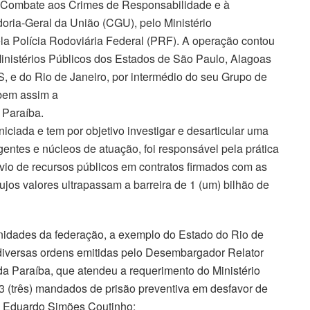
Combate aos Crimes de Responsabilidade e à
oria-Geral da União (CGU), pelo Ministério
ela Polícia Rodoviária Federal (PRF). A operação contou
Ministérios Públicos dos Estados de São Paulo, Alagoas
 e do Rio de Janeiro, por intermédio do seu Grupo de
bem assim a
 Paraíba.
iciada e tem por objetivo investigar e desarticular uma
entes e núcleos de atuação, foi responsável pela prática
vio de recursos públicos em contratos firmados com as
os valores ultrapassam a barreira de 1 (um) bilhão de
nidades da federação, a exemplo do Estado do Rio de
r diversas ordens emitidas pelo Desembargador Relator
 da Paraíba, que atendeu a requerimento do Ministério
3 (três) mandados de prisão preventiva em desfavor de
 e Eduardo Simões Coutinho;