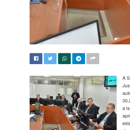
A S
Jus
aut
30.
a i
apr
est