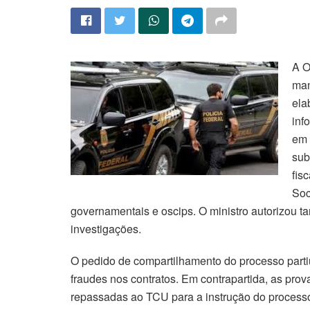
A O
man
ela
inf
em 
sub
fis
Soc
governamentais e oscips. O ministro autorizou 
investigações.
O pedido de compartilhamento do processo partiu
fraudes nos contratos. Em contrapartida, as prov
repassadas ao TCU para a instrução do process