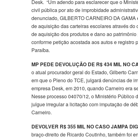
Desk. “Um adendo para esclarecer que o Ministé
civil pública por ato de improbidade administra
denunciado, GILBERTO CARNEIRO DA GAMA e out
de aquisição das carteiras escolares através do 
de aquisição dos produtos e dano ao patrimônio 
conforme petição acostada aos autos e registro p
Paraíba.
MP PEDE DEVOLUÇÃO DE R$ 434 MIL NO C
o atual procurador geral do Estado, Gilberto Car
em que o Pleno do TCE, julgará denúncias de irr
empresa Desk, em 2010, quando Carneiro era sec
Nesse processo 04070/12, o Ministério Público 
julgue irregular a licitação com imputação de dé
Carneiro.
DEVOLVER R$ 355 MIL NO CASO JAMPA DIG
braço-direito de Ricardo Coutinho, também foi 