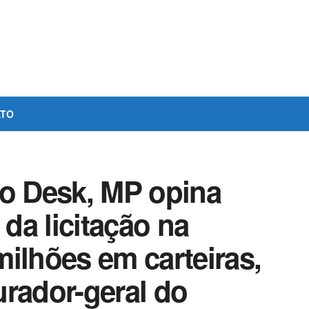
ATO
so Desk, MP opina
 da licitação na
ilhões em carteiras,
urador-geral do