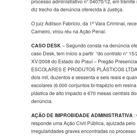
processo administrativo n° 04070/12, em trâmite
diz trecho da denúncia oferecida à Justiça.
O juiz Adilson Fabrício, da 1ª Vara Criminal, rec
Carneiro, virou réu na Ação Penal.
CASO DESK
– Segundo consta na denúncia ofere
caso Desk, tem início a partir “do contrato n° 1
XV/2008 do Estado do Piauí – Pregão Presenc
ESCOLARES E PRODUTOS PLÁSTICOS LTDA., no v
dois mil, duzentos e sessenta e seis reais e quar
escolares (6.000 conjuntos bi-trapézio em resina 
plástica de alto impacto e 670 mesas centrais dos 
denúncia.
AÇÃO DE IMPROBIDADE ADMINISTRATIVA
: 
responde uma Ação Civil Pública, ajuizada pelo 
irregularidades graves encontradas no processo 