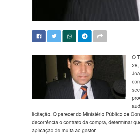
O T
28,
Joã
com
sec
pro
aud
licitação. O parecer do Ministério Público de Cont
decorrência o contrato da compra, determinar qu
aplicação de multa ao gestor.