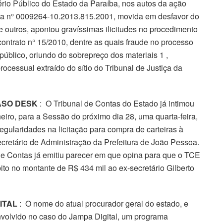
rio Público do Estado da Paraíba, nos autos da ação
tiva n° 0009264-10.2013.815.2001, movida em desfavor do
ros, apontou gravíssimas ilicitudes no procedimento
contrato n° 15/2010, dentre as quais fraude no processo
público, oriundo do sobrepreço dos materiais 1 ,
rocessual extraído do sítio do Tribunal de Justiça da
ASO DESK
: O Tribunal de Contas do Estado já intimou
neiro, para a Sessão do próximo dia 28, uma quarta-feira,
egularidades na licitação para compra de carteiras à
retário de Administração da Prefeitura de João Pessoa.
de Contas já emitiu parecer em que opina para que o TCE
bito no montante de R$ 434 mil ao ex-secretário Gilberto
ITAL
: O nome do atual procurador geral do estado, e
envolvido no caso do Jampa Digital, um programa