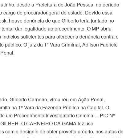
outinho, desde a Prefeitura de João Pessoa, no período
o cargo de procurador-geral do estado. Devido essa
esk, houve denúncia de que Gilberto teria juntado no
 tentar dar legalidade ao procedimento. O MP abriu
 indícios suficientes para oferecer a denúncia contra o
o público. O juiz da 1ª Vara Criminal, Adilson Fabrício
 Penal.
ado, Gilberto Carneiro, virou réu em Ação Penal,
mita na 1ª Vara da Fazenda Pública na Capital. O
 de um Procedimento Investigatório Criminal – PIC Nº
ue “GILBERTO CARNEIRO DA GAMA fez uso
s com o desígnio de obter proveito próprio, nos autos do