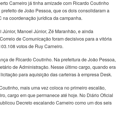
berto Carneiro já tinha amizade com Ricardo Coutinho
 prefeito de João Pessoa, que os dois consolidaram a
C na coordenação jurídica da campanha.
li Júnior, Manoel Júnior, Zé Maranhão, e ainda
orreio de Comunicação foram decisivos para a vitória
103.108 votos de Ruy Carneiro.
ança de Ricardo Coutinho. Na prefeitura de João Pessoa,
retário de Administração. Nesse último cargo, quando era
licitação para aquisição das carteiras à empresa Desk.
outinho, mais uma vez coloca no primeiro escalão,
iro, cargo em que permanece até hoje. No Diário Oficial
 publicou Decreto escalando Carneiro como um dos seis