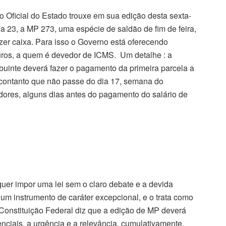
o Oficial do Estado trouxe em sua edição desta sexta-
dia 23, a MP 273, uma espécie de saldão de fim de feira,
zer caixa. Para isso o Governo está oferecendo
uros, a quem é devedor de ICMS. Um detalhe : a
buinte deverá fazer o pagamento da primeira parcela a
 contanto que não passe do dia 17, semana do
ores, alguns dias antes do pagamento do salário de
r impor uma lei sem o claro debate e a devida
e um instrumento de caráter excepcional, e o trata como
a Constituição Federal diz que a edição de MP deverá
enciais, a urgência e a relevância, cumulativamente.