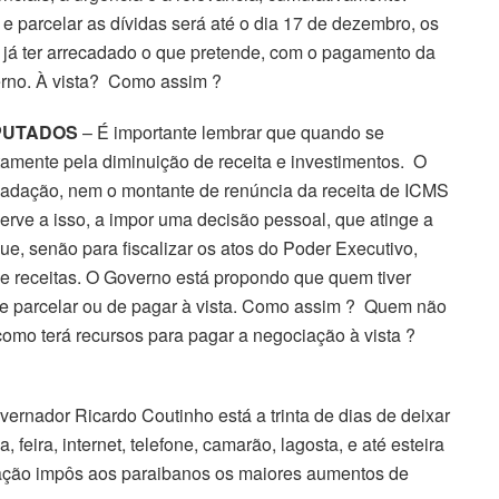
 e parcelar as dívidas será até o dia 17 de dezembro, os
já ter arrecadado o que pretende, com o pagamento da
verno. À vista? Como assim ?
EPUTADOS
– É importante lembrar que quando se
etamente pela diminuição de receita e investimentos. O
cadação, nem o montante de renúncia da receita de ICMS
serve a isso, a impor uma decisão pessoal, que atinge a
ue, senão para fiscalizar os atos do Poder Executivo,
e receitas. O Governo está propondo que quem tiver
 de parcelar ou de pagar à vista. Como assim ? Quem não
omo terá recursos para pagar a negociação à vista ?
ernador Ricardo Coutinho está a trinta de dias de deixar
eira, internet, telefone, camarão, lagosta, e até esteira
ação impôs aos paraibanos os maiores aumentos de