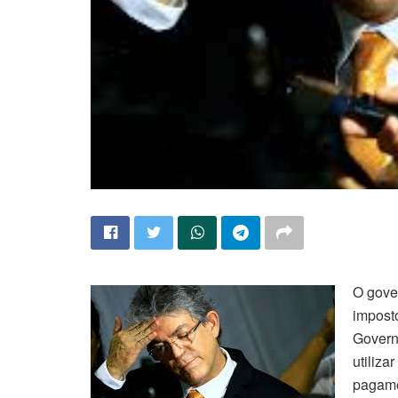
O gove
impost
Govern
utiliza
pagamen