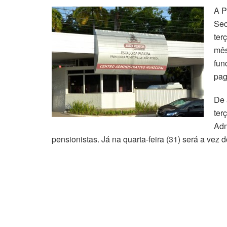
A P
Sec
ter
mês
fun
pag
De 
ter
Adm
pensionistas. Já na quarta-feira (31) será a vez d