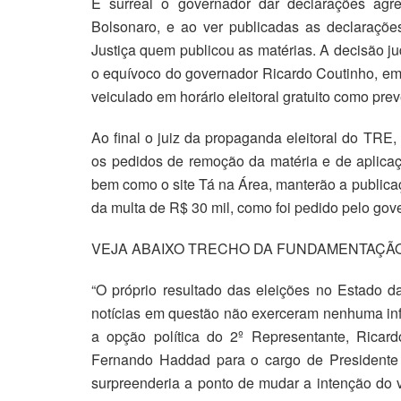
É surreal o governador dar declarações agre
Bolsonaro, e ao ver publicadas as declarações
Justiça quem publicou as matérias. A decisão ju
o equívoco do governador Ricardo Coutinho, em p
veiculado em horário eleitoral gratuito como prevê
Ao final o juiz da propaganda eleitoral do TRE
os pedidos de remoção da matéria e de aplica
bem como o site Tá na Área, manterão a public
da multa de R$ 30 mil, como foi pedido pelo go
VEJA ABAIXO TRECHO DA FUNDAMENTAÇÃO 
“O próprio resultado das eleições no Estado d
notícias em questão não exerceram nenhuma infl
a opção política do 2º Representante, Ricard
Fernando Haddad para o cargo de Presidente
surpreenderia a ponto de mudar a intenção do v