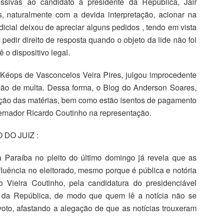
ssivas ao candidato à presidente da República, Jair
, naturalmente com a devida interpretação, acionar na
dicial deixou de apreciar alguns pedidos , tendo em vista
edir direito de resposta quando o objeto da lide não foi
 o dispositivo legal.
, Kéops de Vasconcelos Veira Pires, julgou improcedente
ção de multa. Dessa forma, o Blog do Anderson Soares,
ação das matérias, bem como estão isentos de pagamento
vernador Ricardo Coutinho na representação.
DO JUIZ :
a Paraíba no pleito do último domingo já revela que as
uência no eleitorado, mesmo porque é pública e notória
o Vieira Coutinho, pela candidatura do presidenciável
 da República, de modo que quem lê a notícia não se
oto, afastando a alegação de que as notícias trouxeram