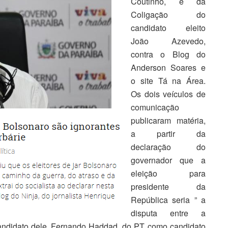
Coutinho, e da
Coligação do
candidato eleito
João Azevedo,
contra o Blog do
Anderson Soares e
o site Tá na Área.
Os dois veículos de
comunicação
publicaram matéria,
a partir da
declaração do
governador que a
eleição para
presidente da
República seria ” a
disputa entre a
o candidato dele, Fernando Haddad, do PT, como candidato